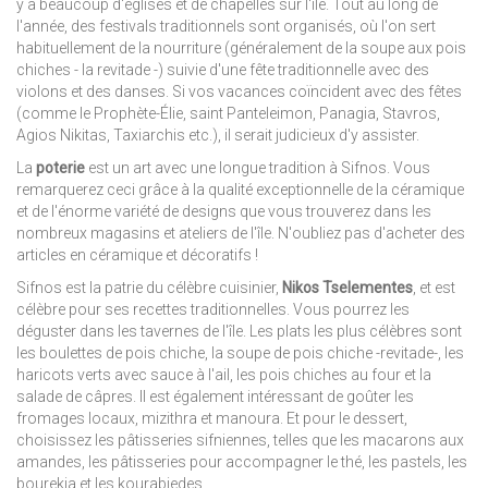
y a beaucoup d'églises et de chapelles sur l'île. Tout au long de
l'année, des festivals traditionnels sont organisés, où l'on sert
habituellement de la nourriture (généralement de la soupe aux pois
chiches - la revitade -) suivie d'une fête traditionnelle avec des
violons et des danses. Si vos vacances coïncident avec des fêtes
(comme le Prophète-Élie, saint Panteleimon, Panagia, Stavros,
Agios Nikitas, Taxiarchis etc.), il serait judicieux d'y assister.
La
poterie
est un art avec une longue tradition à Sifnos. Vous
remarquerez ceci grâce à la qualité exceptionnelle de la céramique
et de l'énorme variété de designs que vous trouverez dans les
nombreux magasins et ateliers de l'île. N'oubliez pas d'acheter des
articles en céramique et décoratifs !
Sifnos est la patrie du célèbre cuisinier,
Nikos Tselementes
, et est
célèbre pour ses recettes traditionnelles. Vous pourrez les
déguster dans les tavernes de l'île. Les plats les plus célèbres sont
les boulettes de pois chiche, la soupe de pois chiche -revitade-, les
haricots verts avec sauce à l'ail, les pois chiches au four et la
salade de câpres. Il est également intéressant de goûter les
fromages locaux, mizithra et manoura. Et pour le dessert,
choisissez les pâtisseries sifniennes, telles que les macarons aux
amandes, les pâtisseries pour accompagner le thé, les pastels, les
bourekia et les kourabiedes.