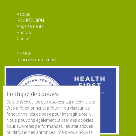
Accueil
IRINI PENSION
Appartements
Photos
Contact
SIFNOS
Réservez maintenant
Politique de cookies
Ce site Web utilise des cookies qui aident le site
Web à fonctionner et à fournir au visiteur les
fonctionnalités de base pour interagir avec lui.
Nous pouvons également utiliser des cookies
pour suivre les performances, les statistiques
ou diffuser des annonces, mais vous pouvez