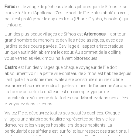
Faros
est le village de pêcheurs le plus pittoresque de Sifnos et se
trouve à 7 km d'Apollonia. C'est le port de l'île le plus abrité du vent,
car il est protégé par le cap des trois (Phare, Glypho, Fasolou) qui
l'entoure.
L'un des plus beaux villages de Sifnos est
Artemonas
. Il abrite un
grand nombre de manoirs et de villas néoclassiques, avec des
jardins et des cours pavées. Ce village à l'aspect aristocratique
unique vaut indéniablement le détour. Au sommet de la colline,
vous verrez les vieux moulins à vent pittoresques.
Castro
est l'un des villages que chaque voyageur de l'île doit
absolument voir. La petite ville-château de Sifnos est habitée depuis
l'antiquité. La colonie médiévale a été construite sur une colline
escarpée et au même endroit que les ruines de l'ancienne Acropole.
La forme actuelle du château est un exemple typique de
l'architecture vénitienne de la forteresse. Marchez dans ses allées
et voyagez dans le temps !
Visitez l'île et découvrez toutes ses beautés cachées. Chaque
village a une histoire particulière représentée par les vieilles
demeures et les visages hospitaliers de ses habitants. La
particularité des sifniens est leur foi et leur respect des traditions. Il