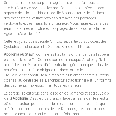
Sifnos est rempli de surprises agréables et satisfait tous les
intérêts. Vous verrez des sites archéologiques qui révèlent des
aspects de la longue histoire de l'île. Vous visiterez des églises et
des monastères, et flatterez vos yeux avec des paysages
verdoyants et des massifs montagneux. Vous nagerez dans des
eaux cristallines et profiterez des plages de sable doré de la mer
Egée qui s'étendent à l'infini.
Cette île cycladique spéciale, Sifnos, fait partie du sud-ouest des
Cyclades et est située entre Serifos, Kimolos et Paros.
Apollonia ou Stavri
, comme les habitants ont tendance à l'appeler,
est la capitale de l'île. Comme son nom l'indique, Apollon y était
adoré. Le nom Stavri est dû à la situation géographique de la ville,
car c'est un carrefour obligatoire - dans toutes les directions de
l'île. La ville est construite à la manière d'un amphithéâtre sur trois
collines, au centre de l'île. L'architecture traditionnelle et l'uniformité
des bâtiments impressionnent tous les visiteurs.
Le port de l'île est situé dans la région de Kamares et se trouve à 6
km d'
Apollonia
. C'est le plus grand village balnéaire de l'île et est un
pôle d'attraction pour de nombreux visiteurs chaque année qui le
préfèrent comme lieu de résidence. Kamares, tire son nom des
nombreuses grottes qui étaient autrefois dans la région.