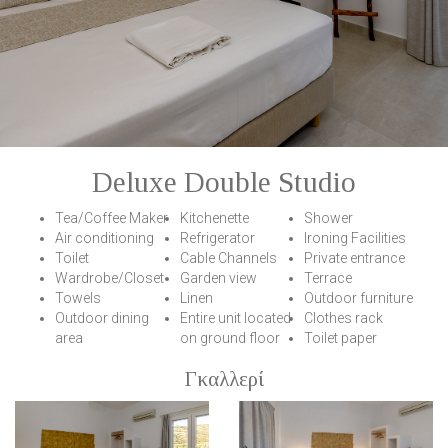
Deluxe Double Studio
Tea/Coffee Maker
Κitchenette
Shower
Air conditioning
Refrigerator
Ironing Facilities
Toilet
Cable Channels
Private entrance
Wardrobe/Closet
Garden view
Terrace
Towels
Linen
Outdoor furniture
Outdoor dining
Entire unit located
Clothes rack
area
on ground floor
Toilet paper
Γκαλλερί