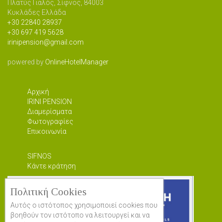
Πλατύς Γιαλός, Σίφνος, 84003
Κυκλάδες Ελλάδα
+30 22840 28937
+30 697 419 5628
irinipension@gmail.com
powered by
OnlineHotelManager
Αρχική
IRINI PENSION
Διαμερίσματα
Φωτογραφίες
Επικοινωνία
SIFNOS
Κάντε κράτηση
Πολιτική Cookies
Αυτός ο ιστότοπος χρησιμοποιεί cookies που
βοηθούν τον ιστότοπο να λειτουργεί και να