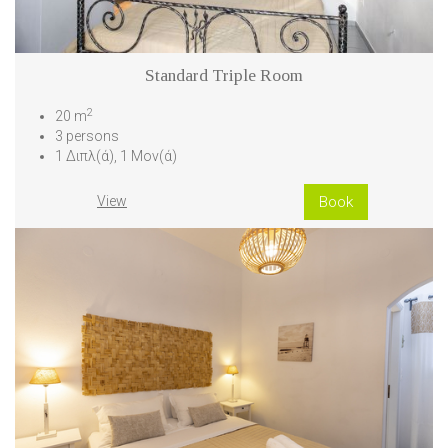
Standard Triple Room
2
20 m
3 persons
1 Διπλ(ά), 1 Μον(ά)
View
Book