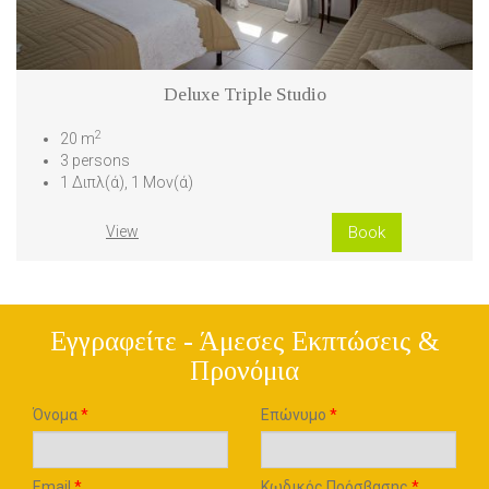
Deluxe Triple Studio
2
20 m
3 persons
1 Διπλ(ά), 1 Μον(ά)
View
Book
Εγγραφείτε - Άμεσες Εκπτώσεις &
Προνόμια
Όνομα
*
Επώνυμο
*
Email
*
Κωδικός Πρόσβασης
*