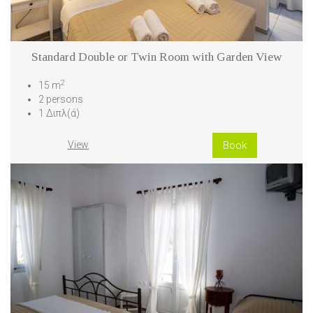
Standard Double or Twin Room with Garden View
2
15 m
2 persons
1 Διπλ(ά)
View
Book